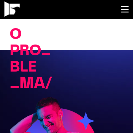
O
PRO_
BLE
_MA/